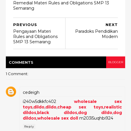
Remedial Materi Rules and Obligations SMP 13
Semarang
PREVIOUS
NEXT
Pengayaan Materi
Paradoks Pendidikan
Rules and Obligations
Modern
SMP 13 Semarang
COMMENT
S
BLOGGER
1 Comment:
cedeigh
i240w5dkkfc402
wholesale sex
toys
,
dildo
,
dildo
,
cheap sex toys
,
realistic
dildos
,
black dildos
,
dog dildo
,
dog
dildos
,
wholesale sex doll
m203l5uqhbi924
Reply