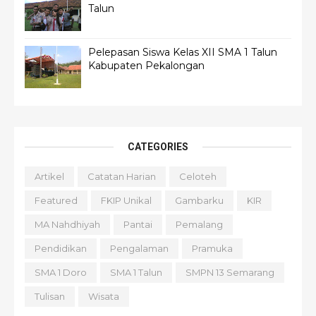
Talun
Pelepasan Siswa Kelas XII SMA 1 Talun
Kabupaten Pekalongan
CATEGORIES
Artikel
Catatan Harian
Celoteh
Featured
FKIP Unikal
Gambarku
KIR
MA Nahdhiyah
Pantai
Pemalang
Pendidikan
Pengalaman
Pramuka
SMA 1 Doro
SMA 1 Talun
SMPN 13 Semarang
Tulisan
Wisata