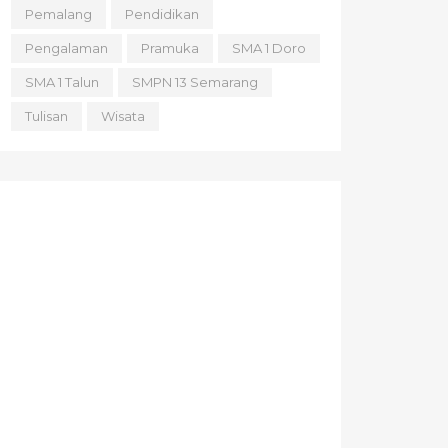
Pemalang
Pendidikan
Pengalaman
Pramuka
SMA 1 Doro
SMA 1 Talun
SMPN 13 Semarang
Tulisan
Wisata