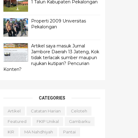
1 Talun Kabupaten Pekalongan
Properti 2009 Universitas
Pekalongan
Artikel saya masuk Jurnal
Jambore Daerah 13 Jateng, Kok
tidak terlacak sumber maupun
rujukan kutipan? Pencurian
Konten?
CATEGORIES
Artikel
Catatan Harian
Celoteh
Featured
FKIP Unikal
Gambarku
KIR
MA Nahdhiyah
Pantai